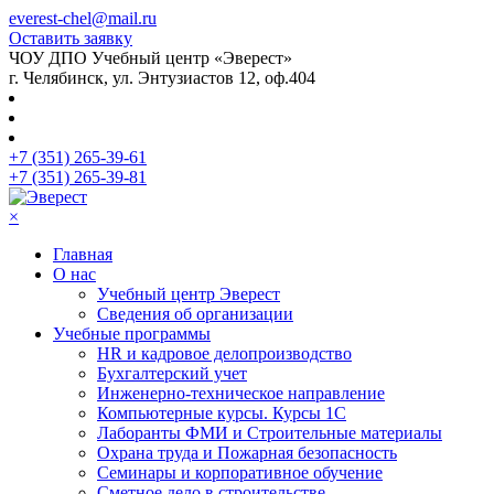
everest-chel@mail.ru
Оставить заявку
ЧОУ ДПО Учебный центр «Эверест»
г. Челябинск, ул. Энтузиастов 12, оф.404
+7 (351) 265-39-61
+7 (351) 265-39-81
×
Главная
О нас
Учебный центр Эверест
Сведения об организации
Учебные программы
HR и кадровое делопроизводство
Бухгалтерский учет
Инженерно-техническое направление
Компьютерные курсы. Курсы 1С
Лаборанты ФМИ и Строительные материалы
Охрана труда и Пожарная безопасность
Семинары и корпоративное обучение
Сметное дело в строительстве