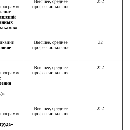
Высшее, среднее
252
 программе
профессиональное
нение
решений
венных
заказов»
икации
Высшее, среднее
32
ровое
профессиональное
»
Высшее, среднее
25
2
 программе
профессиональное
е
ления
ь
)»
Высшее, среднее
252
 программе
профессиональное
труда»