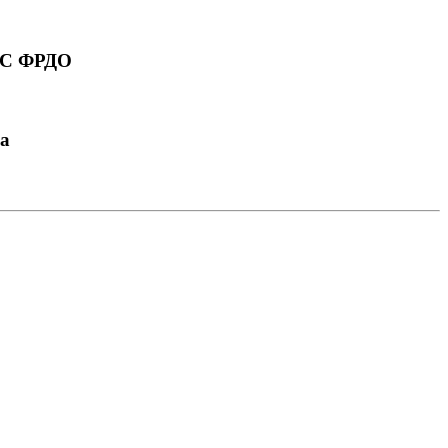
ФИС ФРДО
на