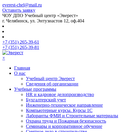
everest-chel@mail.ru
Оставить заявку
ЧОУ ДПО Учебный центр «Эверест»
г. Челябинск, ул. Энтузиастов 12, оф.404
+7 (351) 265-39-61
+7 (351) 265-39-81
×
Главная
О нас
Учебный центр Эверест
Сведения об организации
Учебные программы
HR и кадровое делопроизводство
Бухгалтерский учет
Инженерно-техническое направление
Компьютерные курсы. Курсы 1С
Лаборанты ФМИ и Строительные материалы
Охрана труда и Пожарная безопасность
Семинары и корпоративное обучение
Сметное дело в строительстве