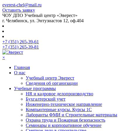
everest-chel@mail.ru
Оставить заявку
ЧОУ ДПО Учебный центр «Эверест»
г. Челябинск, ул. Энтузиастов 12, оф.404
+7 (351) 265-39-61
+7 (351) 265-39-81
×
Главная
О нас
Учебный центр Эверест
Сведения об организации
Учебные программы
HR и кадровое делопроизводство
Бухгалтерский учет
Инженерно-техническое направление
Компьютерные курсы. Курсы 1С
Лаборанты ФМИ и Строительные материалы
Охрана труда и Пожарная безопасность
Семинары и корпоративное обучение
Сметное дело в строительстве