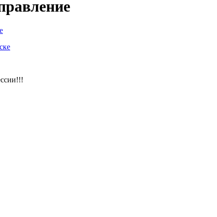
правление
е
ссии!!!