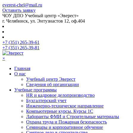
everest-chel@mail.ru
Оставить заявку
ЧОУ ДПО Учебный центр «Эверест»
г. Челябинск, ул. Энтузиастов 12, оф.404
+7 (351) 265-39-61
+7 (351) 265-39-81
×
Главная
О нас
Учебный центр Эверест
Сведения об организации
Учебные программы
HR и кадровое делопроизводство
Бухгалтерский учет
Инженерно-техническое направление
Компьютерные курсы. Курсы 1С
Лаборанты ФМИ и Строительные материалы
Охрана труда и Пожарная безопасность
Семинары и корпоративное обучение
Сметное дело в строительстве