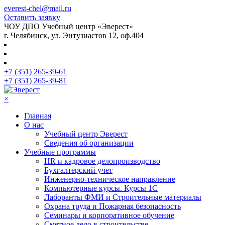
everest-chel@mail.ru
Оставить заявку
ЧОУ ДПО Учебный центр «Эверест»
г. Челябинск, ул. Энтузиастов 12, оф.404
+7 (351) 265-39-61
+7 (351) 265-39-81
×
Главная
О нас
Учебный центр Эверест
Сведения об организации
Учебные программы
HR и кадровое делопроизводство
Бухгалтерский учет
Инженерно-техническое направление
Компьютерные курсы. Курсы 1С
Лаборанты ФМИ и Строительные материалы
Охрана труда и Пожарная безопасность
Семинары и корпоративное обучение
Сметное дело в строительстве