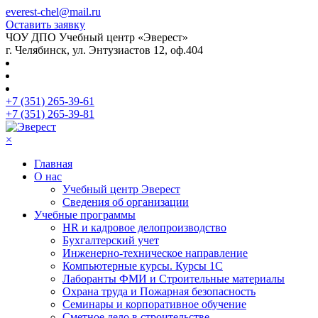
everest-chel@mail.ru
Оставить заявку
ЧОУ ДПО Учебный центр «Эверест»
г. Челябинск, ул. Энтузиастов 12, оф.404
+7 (351) 265-39-61
+7 (351) 265-39-81
×
Главная
О нас
Учебный центр Эверест
Сведения об организации
Учебные программы
HR и кадровое делопроизводство
Бухгалтерский учет
Инженерно-техническое направление
Компьютерные курсы. Курсы 1С
Лаборанты ФМИ и Строительные материалы
Охрана труда и Пожарная безопасность
Семинары и корпоративное обучение
Сметное дело в строительстве