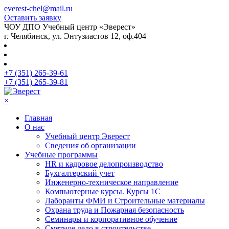
everest-chel@mail.ru
Оставить заявку
ЧОУ ДПО Учебный центр «Эверест»
г. Челябинск, ул. Энтузиастов 12, оф.404
+7 (351) 265-39-61
+7 (351) 265-39-81
×
Главная
О нас
Учебный центр Эверест
Сведения об организации
Учебные программы
HR и кадровое делопроизводство
Бухгалтерский учет
Инженерно-техническое направление
Компьютерные курсы. Курсы 1С
Лаборанты ФМИ и Строительные материалы
Охрана труда и Пожарная безопасность
Семинары и корпоративное обучение
Сметное дело в строительстве