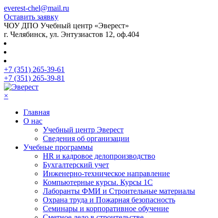
everest-chel@mail.ru
Оставить заявку
ЧОУ ДПО Учебный центр «Эверест»
г. Челябинск, ул. Энтузиастов 12, оф.404
+7 (351) 265-39-61
+7 (351) 265-39-81
×
Главная
О нас
Учебный центр Эверест
Сведения об организации
Учебные программы
HR и кадровое делопроизводство
Бухгалтерский учет
Инженерно-техническое направление
Компьютерные курсы. Курсы 1С
Лаборанты ФМИ и Строительные материалы
Охрана труда и Пожарная безопасность
Семинары и корпоративное обучение
Сметное дело в строительстве