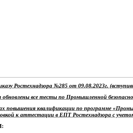
риказу Ростехнадзора №285 от 09.08.2023г.
(вступи
 обновлены все тесты по Промышленной безопасн
сах повышения квалификации по программе
«Промы
овкой к аттестации в ЕПТ Ростехнадзора с учетом
И: