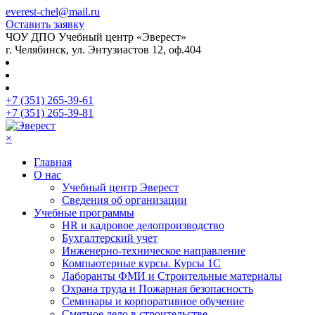
everest-chel@mail.ru
Оставить заявку
ЧОУ ДПО Учебный центр «Эверест»
г. Челябинск, ул. Энтузиастов 12, оф.404
+7 (351) 265-39-61
+7 (351) 265-39-81
×
Главная
О нас
Учебный центр Эверест
Сведения об организации
Учебные программы
HR и кадровое делопроизводство
Бухгалтерский учет
Инженерно-техническое направление
Компьютерные курсы. Курсы 1С
Лаборанты ФМИ и Строительные материалы
Охрана труда и Пожарная безопасность
Семинары и корпоративное обучение
Сметное дело в строительстве