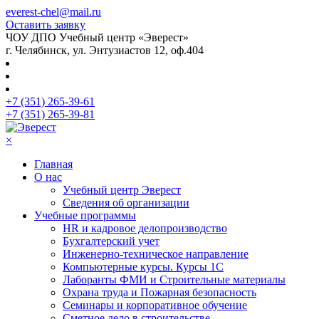
everest-chel@mail.ru
Оставить заявку
ЧОУ ДПО Учебный центр «Эверест»
г. Челябинск, ул. Энтузиастов 12, оф.404
+7 (351) 265-39-61
+7 (351) 265-39-81
×
Главная
О нас
Учебный центр Эверест
Сведения об организации
Учебные программы
HR и кадровое делопроизводство
Бухгалтерский учет
Инженерно-техническое направление
Компьютерные курсы. Курсы 1С
Лаборанты ФМИ и Строительные материалы
Охрана труда и Пожарная безопасность
Семинары и корпоративное обучение
Сметное дело в строительстве