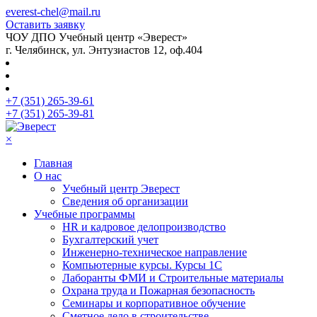
everest-chel@mail.ru
Оставить заявку
ЧОУ ДПО Учебный центр «Эверест»
г. Челябинск, ул. Энтузиастов 12, оф.404
+7 (351) 265-39-61
+7 (351) 265-39-81
×
Главная
О нас
Учебный центр Эверест
Сведения об организации
Учебные программы
HR и кадровое делопроизводство
Бухгалтерский учет
Инженерно-техническое направление
Компьютерные курсы. Курсы 1С
Лаборанты ФМИ и Строительные материалы
Охрана труда и Пожарная безопасность
Семинары и корпоративное обучение
Сметное дело в строительстве