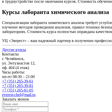
в трудоустройстве после окончания курсов. Стоимость обучен
Курсы лаборанта химического анализа
Специализация лаборанта химического анализа требует углубл
изучение методов проведения анализов, правил техники безопа
лабораториях. Стоимость курса полностью оправдана качеством 
УЦ
«Эверест
» – ваш надежный партнер в получении професси
Другие курсы
Контакты
г. Челябинск,
ул. Энтузиастов 12,
оф. 404 (4 этаж)
Часы работы:
пн-пт 08:30 – 21:00
+7 (351) 265-39-61
+7 (351) 265-39-81
+7 (351) 265-61-05
everest-chel@mail.ru
Заказать звонок