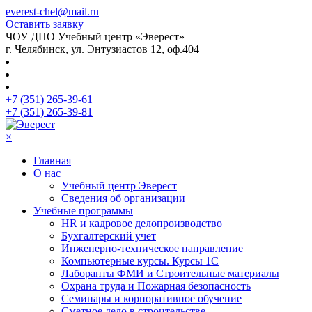
everest-chel@mail.ru
Оставить заявку
ЧОУ ДПО Учебный центр «Эверест»
г. Челябинск, ул. Энтузиастов 12, оф.404
+7 (351) 265-39-61
+7 (351) 265-39-81
×
Главная
О нас
Учебный центр Эверест
Сведения об организации
Учебные программы
HR и кадровое делопроизводство
Бухгалтерский учет
Инженерно-техническое направление
Компьютерные курсы. Курсы 1С
Лаборанты ФМИ и Строительные материалы
Охрана труда и Пожарная безопасность
Семинары и корпоративное обучение
Сметное дело в строительстве