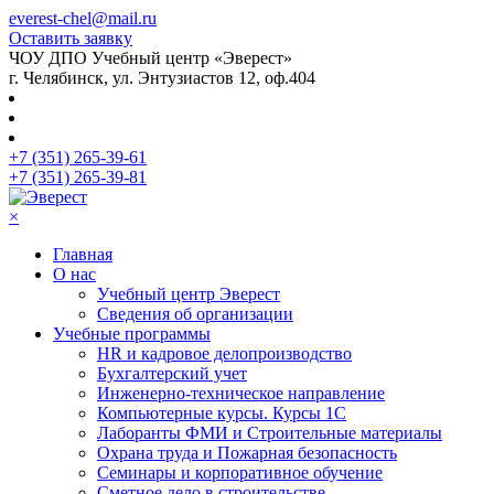
everest-chel@mail.ru
Оставить заявку
ЧОУ ДПО Учебный центр «Эверест»
г. Челябинск, ул. Энтузиастов 12, оф.404
+7 (351) 265-39-61
+7 (351) 265-39-81
×
Главная
О нас
Учебный центр Эверест
Сведения об организации
Учебные программы
HR и кадровое делопроизводство
Бухгалтерский учет
Инженерно-техническое направление
Компьютерные курсы. Курсы 1С
Лаборанты ФМИ и Строительные материалы
Охрана труда и Пожарная безопасность
Семинары и корпоративное обучение
Сметное дело в строительстве