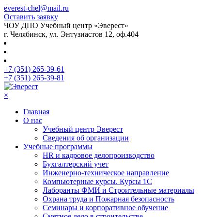
everest-chel@mail.ru
Оставить заявку
ЧОУ ДПО Учебный центр «Эверест»
г. Челябинск, ул. Энтузиастов 12, оф.404
+7 (351) 265-39-61
+7 (351) 265-39-81
×
Главная
О нас
Учебный центр Эверест
Сведения об организации
Учебные программы
HR и кадровое делопроизводство
Бухгалтерский учет
Инженерно-техническое направление
Компьютерные курсы. Курсы 1С
Лаборанты ФМИ и Строительные материалы
Охрана труда и Пожарная безопасность
Семинары и корпоративное обучение
Сметное дело в строительстве