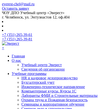
everest-chel@mail.ru
Оставить заявку
ЧОУ ДПО Учебный центр «Эверест»
г. Челябинск, ул. Энтузиастов 12, оф.404
+7 (351) 265-39-61
+7 (351) 265-39-81
×
Главная
О нас
Учебный центр Эверест
Сведения об организации
Учебные программы
HR и кадровое делопроизводство
Бухгалтерский учет
Инженерно-техническое направление
Компьютерные курсы. Курсы 1С
Лаборанты ФМИ и Строительные материалы
Охрана труда и Пожарная безопасность
Семинары и корпоративное обучение
Сметное дело в строительстве