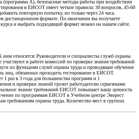
а
(программа
А), безопасные методы работы при воздействии
стирования в ЕИСОТ имеет четкие правила: 30 вопросов, 45-60
обавить повторную попытку, но только через 24 часа.
ом дистанционном формате. По окончании вы получаете
 курса и выбрать подходящий формат можно на нашем сайте.
К ним относятся: Руководители и специалисты служб охраны
 участвуют в работе комиссий по проверке знания требований
уги по функциям служб охраны труда и проводящие обучение
нь лиц, обязанных проходить тестирование в ЕИСОТ.
 1 раз в 3 года для большинства программ и 1
чения и проверки знаний грозит работодателю серьезными
сиональное знание требований ЕИСОТ повышает вашу ценность
 обучение по программам ЕИСОТ в Учебном центре Эверест
ым требованиям охраны труда. Количество мест в группах