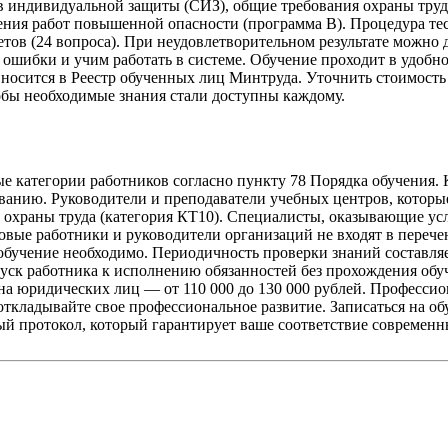
тв индивидуальной защиты
(СИЗ
), общие требования охраны труд
ения работ повышенной опасности
(программа
В). Процедура те
етов
(24
вопроса). При неудовлетворительном результате можно д
 ошибки и учим работать в системе. Обучение проходит в удобн
вносится в Реестр обученных лиц Минтруда. Уточнить стоимость
обы необходимые знания стали доступны каждому.
 категории работников согласно пункту 78 Порядка обучения. 
ванию. Руководители и преподаватели учебных центров, которые
 охраны труда
(категория
КТ10). Специалисты, оказывающие усл
овые работники и руководители организаций не входят в перече
обучение необходимо. Периодичность проверки знаний составляет
уск работника к исполнению обязанностей без прохождения обу
, на юридических лиц — от 110 000 до 130 000 рублей. Профес
е откладывайте свое профессиональное развитие. Записаться на
й протокол, который гарантирует ваше соответствие современн