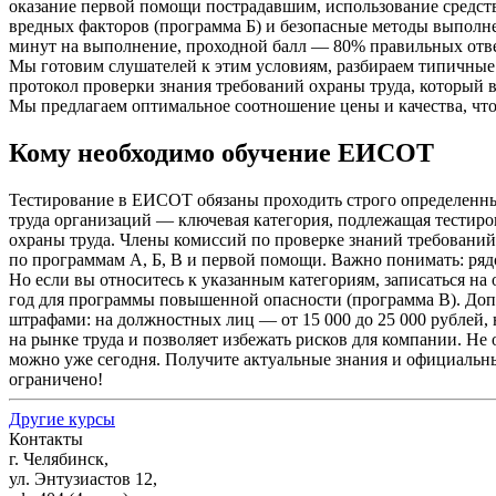
оказание первой помощи пострадавшим, использование средс
вредных факторов
(программа
Б) и безопасные методы выполн
минут на выполнение, проходной балл — 80% правильных отв
Мы готовим слушателей к этим условиям, разбираем типичные
протокол проверки знания требований охраны труда, который 
Мы предлагаем оптимальное соотношение цены и качества, чт
Кому необходимо обучение ЕИСОТ
Тестирование в ЕИСОТ обязаны проходить строго определенные
труда организаций — ключевая категория, подлежащая тестиро
охраны труда. Члены комиссий по проверке знаний требований
по программам А, Б, В и первой помощи. Важно понимать: ряд
Но если вы относитесь к указанным категориям, записаться на 
год для программы повышенной опасности
(программа
В). Доп
штрафами: на должностных лиц — от 15 000 до 25 000 рублей
на рынке труда и позволяет избежать рисков для компании. Н
можно уже сегодня. Получите актуальные знания и официальны
ограничено!
Другие курсы
Контакты
г. Челябинск,
ул. Энтузиастов 12,