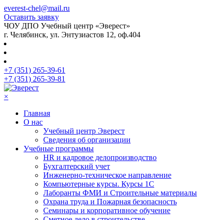
everest-chel@mail.ru
Оставить заявку
ЧОУ ДПО Учебный центр «Эверест»
г. Челябинск, ул. Энтузиастов 12, оф.404
+7 (351) 265-39-61
+7 (351) 265-39-81
×
Главная
О нас
Учебный центр Эверест
Сведения об организации
Учебные программы
HR и кадровое делопроизводство
Бухгалтерский учет
Инженерно-техническое направление
Компьютерные курсы. Курсы 1С
Лаборанты ФМИ и Строительные материалы
Охрана труда и Пожарная безопасность
Семинары и корпоративное обучение
Сметное дело в строительстве