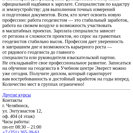
официальной надбавки к зарплате. Специалистам по кадастру
и землеустройству: для выполнения точных измерений
и подготовки документов. Всем, кто хочет освоить новую
профессию: работа геодезистом — это стабильный заработок,
работа на свежем воздухе и возможность участвовать
в масштабных проектах. Зарплата специалиста зависит
от региона и сложности проектов, но спрос на грамотных
геодезистов стабильно высок. Профессия дает уверенность
в завтрашнем дне и возможность карьерного роста —
от рядового геодезиста до главного
специалиста или руководителя изыскательской партии.
Не откладывайте свое профессиональное развитие. Записаться
на обучение на геодезиста в Учебном центре Эверест можно
уже сегодня. Получите диплом, который гарантирует
вам востребованность и достойный заработок на годы вперед.
Количество мест в группах ограничено!
Другие курсы
Контакты
г. Челябинск,
ул. Энтузиастов 12,
оф. 404 (4 этаж)
Часы работы:
пн-пт 08:30 – 21:00
+7 (351) 265-39-61