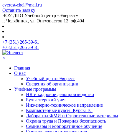
everest-chel@mail.ru
Оставить заявку
ЧОУ ДПО Учебный центр «Эверест»
г. Челябинск, ул. Энтузиастов 12, оф.404
+7 (351) 265-39-61
+7 (351) 265-39-81
×
Главная
О нас
Учебный центр Эверест
Сведения об организации
Учебные программы
HR и кадровое делопроизводство
Бухгалтерский учет
Инженерно-техническое направление
Компьютерные курсы. Курсы 1С
Лаборанты ФМИ и Строительные материалы
Охрана труда и Пожарная безопасность
Семинары и корпоративное обучение
Сметное дело в строительстве