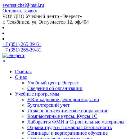
everest-chel@mail.ru
Оставить заявку
ЧОУ ДПО Учебный центр «Эверест»
г. Челябинск, ул. Энтузиастов 12, оф.404
+7 (351) 265-39-61
+7 (351) 265-39-81
×
Главная
О нас
Учебный центр Эверест
Сведения об организации
Учебные программы
HR и кадровое делопроизводство
Бухгалтерский учет
Инженерно-техническое направление
Компьютерные курсы. Курсы 1С
Лаборанты ФМИ и Строительные материалы
Охрана труда и Пожарная безопасность
Семинары и корпоративное обучение
Сметное дело в строительстве