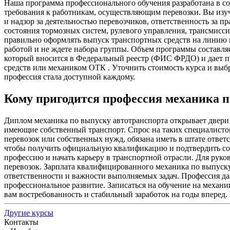
Наша программа профессионального обучения разработана в с
требования к работникам, осуществляющим перевозки. Вы изуч
и надзор за деятельностью перевозчиков, ответственность за 
состояния тормозных систем, рулевого управления, трансмисси
правильно оформлять выпуск транспортных средств на линию 
работой и не ждете набора группы. Объем программы составля
который вносится в Федеральный реестр
(ФИС
ФРДО) и дает п
средств или механиком ОТК . Уточнить стоимость курса и выб
профессия стала доступной каждому.
Кому пригодится профессия механика п
Диплом механика по выпуску автотранспорта открывает двери 
имеющие собственный транспорт. Спрос на таких специалистов
перевозок или собственных нужд, обязана иметь в штате ответ
чтобы получить официальную квалификацию и подтвердить соо
профессию и начать карьеру в транспортной отрасли. Для руко
перевозок. Зарплата квалифицированного механика по выпуску 
ответственности и важности выполняемых задач. Профессия дае
профессиональное развитие. Записаться на обучение на механ
вам востребованность и стабильный заработок на годы вперед.
Другие курсы
Контакты