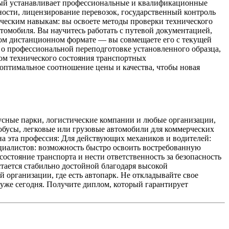
рый устанавливает профессиональные и квалификационные
ости, лицензирование перевозок, государственный контроль
тическим навыкам: вы освоете методы проверки технического
втомобиля. Вы научитесь работать с путевой документацией,
ном дистанционном формате — вы совмещаете его с текущей
 о профессиональной переподготовке установленного образца,
ом технического состояния транспортных
оптимальное соотношение цены и качества, чтобы новая
бусные парки, логистические компании и любые организации,
обусы, легковые или грузовые автомобили для коммерческих
на эта профессия: Для действующих механиков и водителей:
циалистов: возможность быстро освоить востребованную
состояние транспорта и нести ответственность за безопасность
стается стабильно достойной благодаря высокой
 организации, где есть автопарк. Не откладывайте свое
 уже сегодня. Получите диплом, который гарантирует