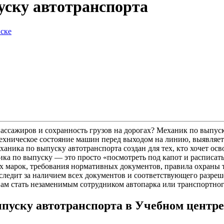
уску автотранспорта
 пассажиров и сохранность грузов на дорогах? Механик по выпу
ехническое состояние машин перед выходом на линию, выявляет 
ханика по выпуску автотранспорта создан для тех, кто хочет о
ника по выпуску — это просто
«посмотреть
под капот и расписать
х марок, требования нормативных документов, правила охраны т
 следит за наличием всех документов и соответствующего разре
вам стать незаменимым сотрудником автопарка или транспортног
пуску автотранспорта в Учебном центре