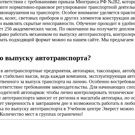
оответствии с требованиями приказа Минтранса РФ №282, кото
ите нормативно-правовое регулирование транспортной деятельн
правонарушения на транспорте. Особое внимание уделяется прак
и, колес, световых приборов и других элементов конструкции а
и выявлять скрытые неисправности. Обучение проходит в удоб
ет 256 академических часов. По окончании вы получаете диплом
раво работать механиком по выпуску автотранспорта, контролер
рать подходящий формат можно на нашем сайте. Мы предлагаем 
о выпуску автотранспорта?
в автотранспортные предприятия, автопарки, таксопарки, авто
 стабильно высок, ведь каждая компания, эксплуатирующая авт
ственного за выпуск транспорта на линию. Особенно востребова
тветствие требованиям законодательства. Для начинающих спе
водителей автопарков: чтобы лично контролировать техническое 
автотранспорта зависит от региона и масштаба автопарка, но о
т уверенность в завтрашнем дне и возможность работать в любой
ика по выпуску автотранспорта в Учебном центре Эверест можно
 Количество мест в группах ограничено!