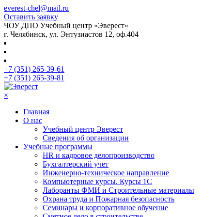
everest-chel@mail.ru
Оставить заявку
ЧОУ ДПО Учебный центр «Эверест»
г. Челябинск, ул. Энтузиастов 12, оф.404
+7 (351) 265-39-61
+7 (351) 265-39-81
×
Главная
О нас
Учебный центр Эверест
Сведения об организации
Учебные программы
HR и кадровое делопроизводство
Бухгалтерский учет
Инженерно-техническое направление
Компьютерные курсы. Курсы 1С
Лаборанты ФМИ и Строительные материалы
Охрана труда и Пожарная безопасность
Семинары и корпоративное обучение
Сметное дело в строительстве