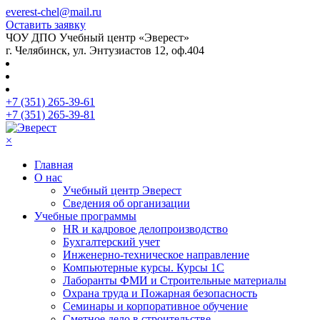
everest-chel@mail.ru
Оставить заявку
ЧОУ ДПО Учебный центр «Эверест»
г. Челябинск, ул. Энтузиастов 12, оф.404
+7 (351) 265-39-61
+7 (351) 265-39-81
×
Главная
О нас
Учебный центр Эверест
Сведения об организации
Учебные программы
HR и кадровое делопроизводство
Бухгалтерский учет
Инженерно-техническое направление
Компьютерные курсы. Курсы 1С
Лаборанты ФМИ и Строительные материалы
Охрана труда и Пожарная безопасность
Семинары и корпоративное обучение
Сметное дело в строительстве