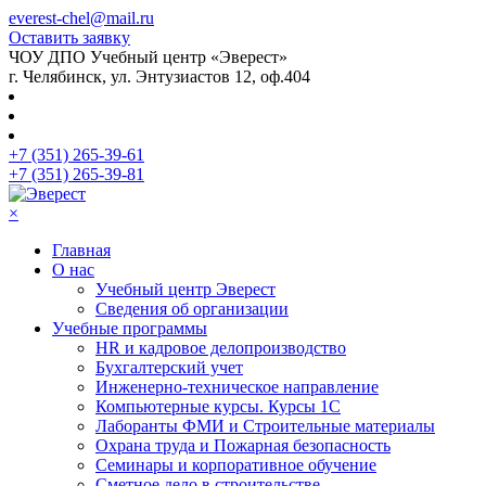
everest-chel@mail.ru
Оставить заявку
ЧОУ ДПО Учебный центр «Эверест»
г. Челябинск, ул. Энтузиастов 12, оф.404
+7 (351) 265-39-61
+7 (351) 265-39-81
×
Главная
О нас
Учебный центр Эверест
Сведения об организации
Учебные программы
HR и кадровое делопроизводство
Бухгалтерский учет
Инженерно-техническое направление
Компьютерные курсы. Курсы 1С
Лаборанты ФМИ и Строительные материалы
Охрана труда и Пожарная безопасность
Семинары и корпоративное обучение
Сметное дело в строительстве