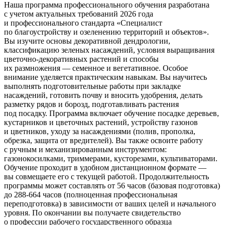
Наша программа профессионального обучения разработана
с учетом актуальных требований 2026 года
и профессионального стандарта
«Специалист
по благоустройству и озеленению территорий и объектов».
Вы изучите основы декоративной дендрологии,
классификацию зеленых насаждений, условия выращивания
цветочно-декоративных растений и способы
их размножения — семенное и вегетативное. Особое
внимание уделяется практическим навыкам. Вы научитесь
выполнять подготовительные работы при закладке
насаждений, готовить почву и вносить удобрения, делать
разметку рядов и борозд, подготавливать растения
под посадку. Программа включает обучение посадке деревьев,
кустарников и цветочных растений, устройству газонов
и цветников, уходу за насаждениями
(полив
, прополка,
обрезка, защита от вредителей). Вы также освоите работу
с ручным и механизированным инструментом:
газонокосилками, триммерами, кусторезами, культиваторами.
Обучение проходит в удобном дистанционном формате —
вы совмещаете его с текущей работой. Продолжительность
программы может составлять от 56 часов
(базовая
подготовка)
до 288-664 часов
(полноценная
профессиональная
переподготовка) в зависимости от ваших целей и начального
уровня. По окончании вы получаете свидетельство
о профессии рабочего государственного образца