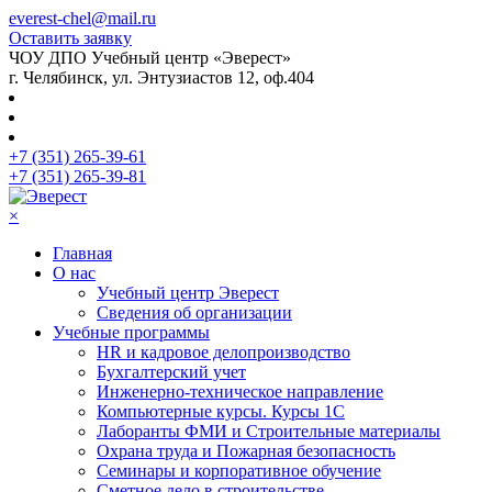
everest-chel@mail.ru
Оставить заявку
ЧОУ ДПО Учебный центр «Эверест»
г. Челябинск, ул. Энтузиастов 12, оф.404
+7 (351) 265-39-61
+7 (351) 265-39-81
×
Главная
О нас
Учебный центр Эверест
Сведения об организации
Учебные программы
HR и кадровое делопроизводство
Бухгалтерский учет
Инженерно-техническое направление
Компьютерные курсы. Курсы 1С
Лаборанты ФМИ и Строительные материалы
Охрана труда и Пожарная безопасность
Семинары и корпоративное обучение
Сметное дело в строительстве