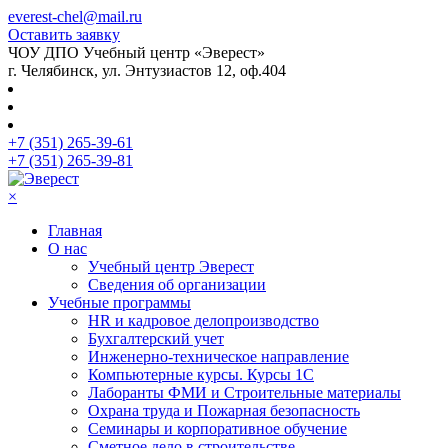
everest-chel@mail.ru
Оставить заявку
ЧОУ ДПО Учебный центр «Эверест»
г. Челябинск, ул. Энтузиастов 12, оф.404
+7 (351) 265-39-61
+7 (351) 265-39-81
×
Главная
О нас
Учебный центр Эверест
Сведения об организации
Учебные программы
HR и кадровое делопроизводство
Бухгалтерский учет
Инженерно-техническое направление
Компьютерные курсы. Курсы 1С
Лаборанты ФМИ и Строительные материалы
Охрана труда и Пожарная безопасность
Семинары и корпоративное обучение
Сметное дело в строительстве