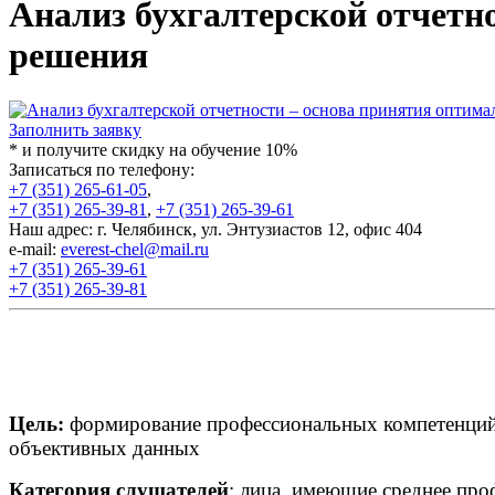
Анализ бухгалтерской отчетн
решения
Заполнить заявку
* и получите скидку на обучение 10%
Записаться по телефону:
+7 (351) 265-61-05
,
+7 (351) 265-39-81
,
+7 (351) 265-39-61
Наш адрес: г. Челябинск, ул. Энтузиастов 12, офис 404
e-mail:
everest-chel@mail.ru
+7 (351) 265-39-61
+7 (351) 265-39-81
Цель:
формирование профессиональных компетенций в
объективных данных
Категория слушателей
: лица, имеющие среднее про