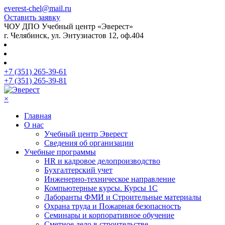
everest-chel@mail.ru
Оставить заявку
ЧОУ ДПО Учебный центр «Эверест»
г. Челябинск, ул. Энтузиастов 12, оф.404
+7 (351) 265-39-61
+7 (351) 265-39-81
×
Главная
О нас
Учебный центр Эверест
Сведения об организации
Учебные программы
HR и кадровое делопроизводство
Бухгалтерский учет
Инженерно-техническое направление
Компьютерные курсы. Курсы 1С
Лаборанты ФМИ и Строительные материалы
Охрана труда и Пожарная безопасность
Семинары и корпоративное обучение
Сметное дело в строительстве