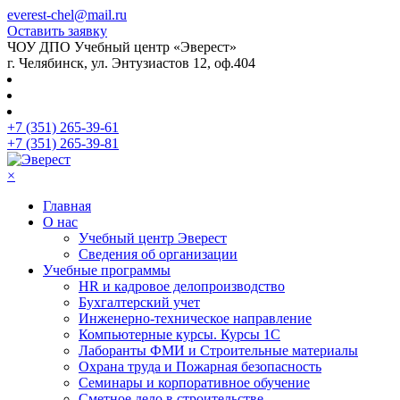
everest-chel@mail.ru
Оставить заявку
ЧОУ ДПО Учебный центр «Эверест»
г. Челябинск, ул. Энтузиастов 12, оф.404
+7 (351) 265-39-61
+7 (351) 265-39-81
×
Главная
О нас
Учебный центр Эверест
Сведения об организации
Учебные программы
HR и кадровое делопроизводство
Бухгалтерский учет
Инженерно-техническое направление
Компьютерные курсы. Курсы 1С
Лаборанты ФМИ и Строительные материалы
Охрана труда и Пожарная безопасность
Семинары и корпоративное обучение
Сметное дело в строительстве