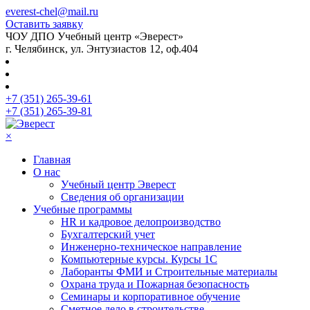
everest-chel@mail.ru
Оставить заявку
ЧОУ ДПО Учебный центр «Эверест»
г. Челябинск, ул. Энтузиастов 12, оф.404
+7 (351) 265-39-61
+7 (351) 265-39-81
×
Главная
О нас
Учебный центр Эверест
Сведения об организации
Учебные программы
HR и кадровое делопроизводство
Бухгалтерский учет
Инженерно-техническое направление
Компьютерные курсы. Курсы 1С
Лаборанты ФМИ и Строительные материалы
Охрана труда и Пожарная безопасность
Семинары и корпоративное обучение
Сметное дело в строительстве