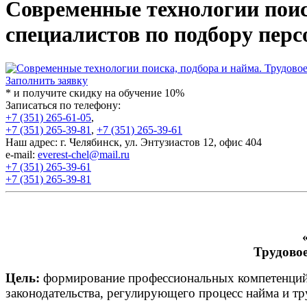
Современные технологии поиск
специалистов по подбору перс
Заполнить заявку
* и получите скидку на обучение 10%
Записаться по телефону:
+7 (351) 265-61-05
,
+7 (351) 265-39-81
,
+7 (351) 265-39-61
Наш адрес: г. Челябинск, ул. Энтузиастов 12, офис 404
e-mail:
everest-chel@mail.ru
+7 (351) 265-39-61
+7 (351) 265-39-81
Трудовое
Цель:
формирование профессиональных компетенций в
законодательства, регулирующего процесс найма и т